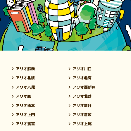
アリオ蘇我
アリオ川口
アリオ札幌
アリオ亀有
アリオ八尾
アリオ西新井
アリオ鳳
アリオ北砂
アリオ橋本
アリオ深谷
アリオ上田
アリオ倉敷
アリオ鷲宮
アリオ上尾